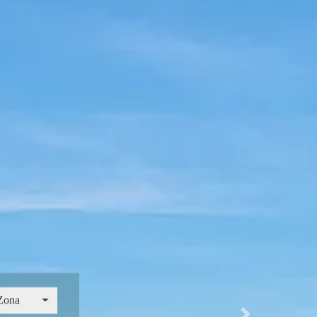
na
Zona