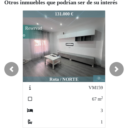
Otros inmuebles que podrían ser de su interés
VM212
VM212
VM212
131.000 €
147.000 €
Reservad
Reservad
Reservad
o
o
Previous
Next
Rota / NORTE
Rota / NORTE
VM159
VM165
2
2
67
m
67
m
3
3
1
1