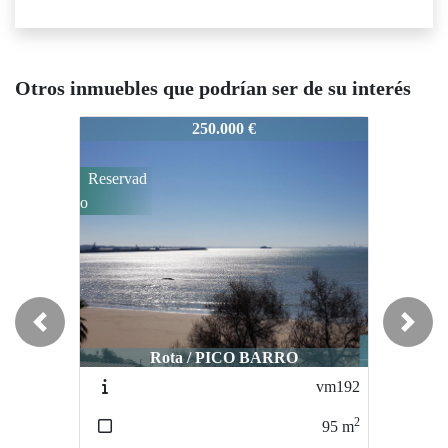
Otros inmuebles que podrían ser de su interés
VM243
VM243
VM243
250.000 €
230.000 €
Reservad
Reservad
Reserva
o
o
o
Previous
Next
Rota / PICO BARRO
Rota / COSTILLA
vm192
VM171
2
2
95
m
71
m