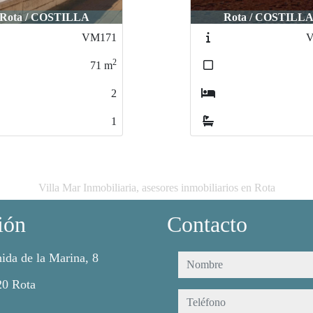
Rota / COSTILLA
Rota / COSTILL
VM173
V
2
45
m
1
1
Villa Mar Inmobiliaria, asesores inmobiliarios en Rota
ión
Contacto
ida de la Marina, 8
nombre
20 Rota
teléfono