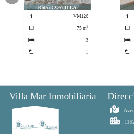
Rota / COSTILLA
VM171
2
71
m
2
1
Villa Mar Inmobiliaria
Direcc
Aven
115