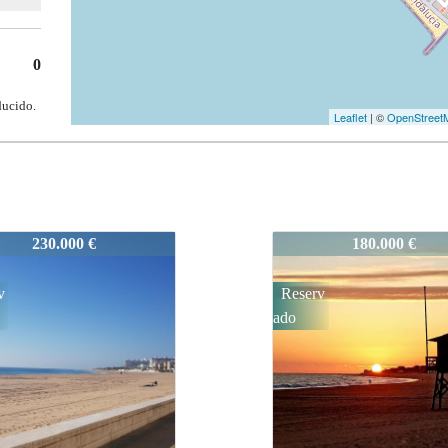
0
ducido.
Leaflet
| ©
OpenStreet
72
VM172
180.000 €
146.000 €
v
Reserv
ado