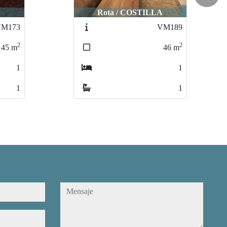
A
Rota / COSTILLA
M189
VM158
2
2
46
m
80
m
1
3
1
1
mensaje