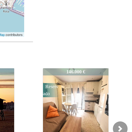
Map
contributors
VM172
240.000 €
Reserv
ado
Next