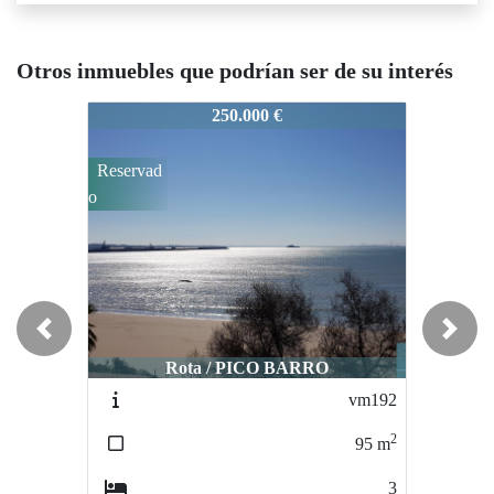
Otros inmuebles que podrían ser de su interés
M223
VM223
VM223
250.000 €
230.000 €
eservad
Reservad
Reservad
o
o
Previous
Next
Rota / PICO BARRO
Rota / COSTILLA
vm192
VM171
2
2
95
m
71
m
3
2