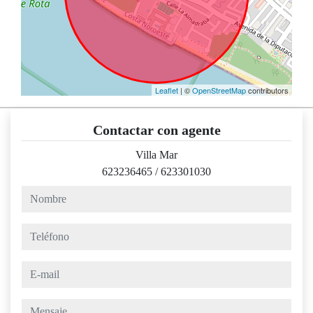
Leaflet
| ©
OpenStreetMap
contributors
Contactar con agente
Villa Mar
623236465
/
623301030
nombre
teléfono
e-mail
mensaje